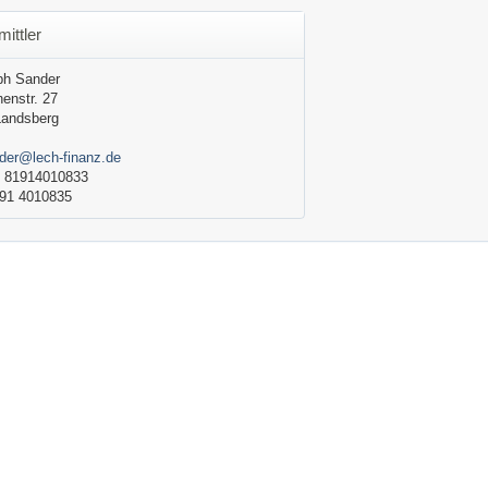
mittler
ph Sander
nenstr. 27
Landsberg
der@lech-finanz.de
 81914010833
91 4010835