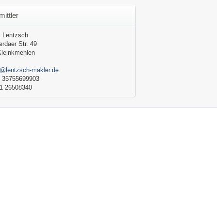
mittler
 Lentzsch
erdaer Str. 49
Kleinkmehlen
o@lentzsch-makler.de
 35755699903
1 26508340